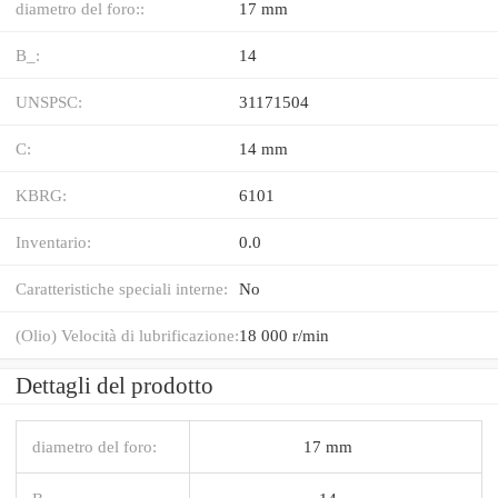
diametro del foro::
17 mm
B_:
14
UNSPSC:
31171504
C:
14 mm
KBRG:
6101
Inventario:
0.0
Caratteristiche speciali interne:
No
(Olio) Velocità di lubrificazione:
18 000 r/min
Dettagli del prodotto
diametro del foro:
17 mm