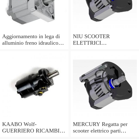
Aggiornamento in lega di
NIU SCOOTER
alluminio freno idraulico
ELETTRICI
per XIAOMI M365/Pro
N1/N1S/NGT/M+ Cuscino
scooter elettrico
Accessori Supporto
Idraulico
KAABO Wolf-
MERCURY Regatta per
GUERRIERO RICAMBI
scooter elettrico parti
ACCESSORI Display LCD
TIMONE PISTONE