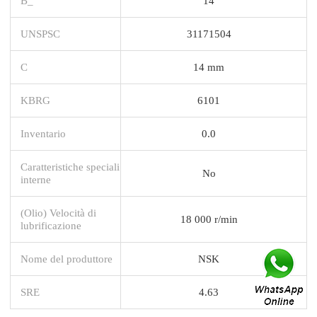
B_
14
UNSPSC
31171504
C
14 mm
KBRG
6101
Inventario
0.0
Caratteristiche speciali
No
interne
(Olio) Velocità di
18 000 r/min
lubrificazione
Nome del produttore
NSK
SRE
4.63