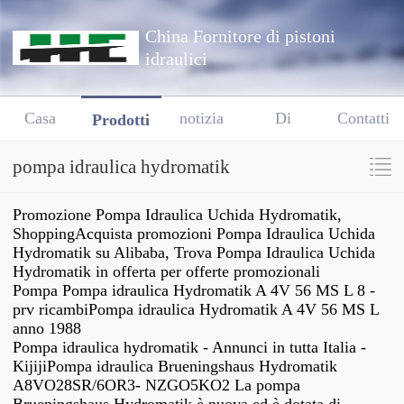
China Fornitore di pistoni
idraulici
Casa
notizia
Di
Contatti
Prodotti
pompa idraulica hydromatik
Promozione Pompa Idraulica Uchida Hydromatik,
ShoppingAcquista promozioni Pompa Idraulica Uchida
Hydromatik su Alibaba, Trova Pompa Idraulica Uchida
Hydromatik in offerta per offerte promozionali
Pompa Pompa idraulica Hydromatik A 4V 56 MS L 8 -
prv ricambiPompa idraulica Hydromatik A 4V 56 MS L
anno 1988
Pompa idraulica hydromatik - Annunci in tutta Italia -
KijijiPompa idraulica Brueningshaus Hydromatik
A8VO28SR/6OR3- NZGO5KO2 La pompa