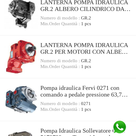
LANTERNA POMPA IDRAULICA
GR.2 ALBERO CILINDRICO DA
28,5mm PER MOTORE HONDA
Numero di modello :
GR.2
GX690
Min.Order Quantità :
1 pcs
LANTERNA POMPA IDRAULICA
GR.2 PER MOTORI CON ALBERO
CONICO 24mm LOMBARDINI
Numero di modello :
GR.2
ACME
Min.Order Quantità :
1 pcs
Pompa idraulica Fervi 0271 con
comando a pedale pressione 63,7
Mpa -
Numero di modello :
0271
Min.Order Quantità :
1 pcs
Pompa Idraulica Sollevatore CNH