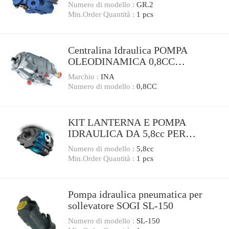
25mm PER MOTORI HONDA ecc
Numero di modello :
GR.2
Min.Order Quantità :
1 pcs
Centralina Idraulica POMPA
OLEODINAMICA 0,8CC
oleodinamica GRUPPO 0,5 Pumps
Marchio :
INA
Numero di modello :
0,8CC
KIT LANTERNA E POMPA
IDRAULICA DA 5,8cc PER
MOTORI HONDA GX200 E CLONI
Numero di modello :
5,8cc
Min.Order Quantità :
1 pcs
Pompa idraulica pneumatica per
sollevatore SOGI SL-150
Numero di modello :
SL-150