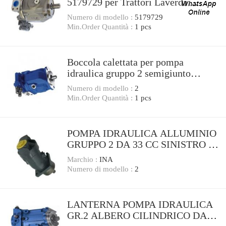
5179729 per Trattori Laverda
3560AL L517 SerieTN
Numero di modello :
5179729
Min.Order Quantità :
1 pcs
Boccola calettata per pompa
idraulica gruppo 2 semigiunto
profilo DIN 5482 25x22
Numero di modello :
2
Min.Order Quantità :
1 pcs
POMPA IDRAULICA ALLUMINIO
GRUPPO 2 DA 33 CC SINISTRO -
OLEODINAMICA GEAR PUMPS
Marchio :
INA
Numero di modello :
2
LANTERNA POMPA IDRAULICA
GR.2 ALBERO CILINDRICO DA