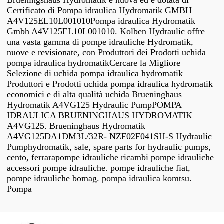
Brueningshaus Hydromatik è nuova ed è dotata di
Certificato di Pompa idraulica Hydromatik GMBH
A4V125EL10L001010Pompa idraulica Hydromatik
Gmbh A4V125EL10L001010. Kolben Hydraulic offre
una vasta gamma di pompe idrauliche Hydromatik,
nuove e revisionate, con Produttori dei Prodotti uchida
pompa idraulica hydromatikCercare la Migliore
Selezione di uchida pompa idraulica hydromatik
Produttori e Prodotti uchida pompa idraulica hydromatik
economici e di alta qualità uchida Brueninghaus
Hydromatik A4VG125 Hydraulic PumpPOMPA
IDRAULICA BRUENINGHAUS HYDROMATIK
A4VG125. Brueninghaus Hydromatik
A4VG125DA1DM3L/32R- NZF02F041SH-S Hydraulic
Pumphydromatik, sale, spare parts for hydraulic pumps,
cento, ferrarapompe idrauliche ricambi pompe idrauliche
accessori pompe idrauliche. pompe idrauliche fiat,
pompe idrauliche bomag. pompa idraulica komtsu.
Pompa