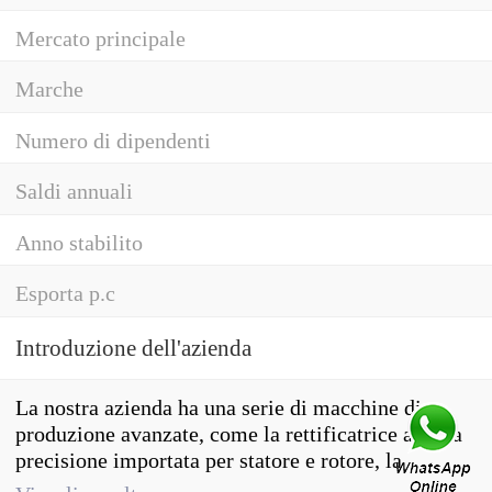
Mercato principale
Marche
Numero di dipendenti
Saldi annuali
Anno stabilito
Esporta p.c
Introduzione dell'azienda
La nostra azienda ha una serie di macchine di
produzione avanzate, come la rettificatrice ad alta
precisione importata per statore e rotore, la
rettificatrice bilaterale della società coreana AM, il