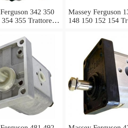
Ferguson 342 350
Massey Ferguson 1
 354 355 Trattore
148 150 152 154 Tr
OMPA
MK3 POMPA
ICA Valvola Di
IDRAULICA Valvo
lo
Controllo
Ferguson 481 492
Massey Ferguson 4