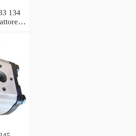
33 134
attore
la Di
245