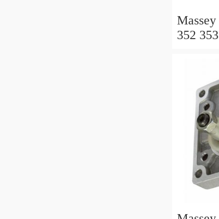
Massey 
352 353
MK3 P
IDRAUL
Control
Massey 