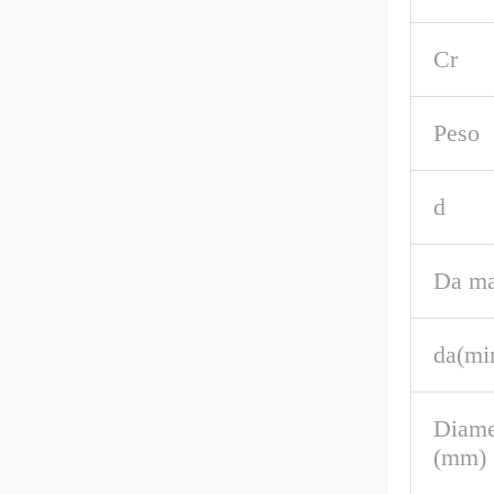
Cr
Peso
d
Da ma
da(mi
Diame
(mm)