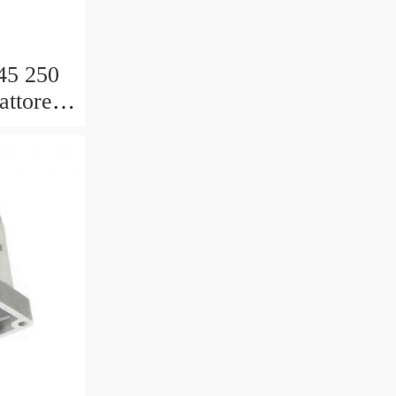
45 250
attore
la Di