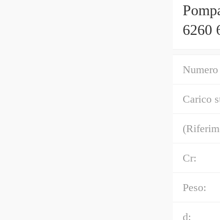
Pompa
6260 
Numero 
Carico s
(Riferim
Cr:
Peso:
d: