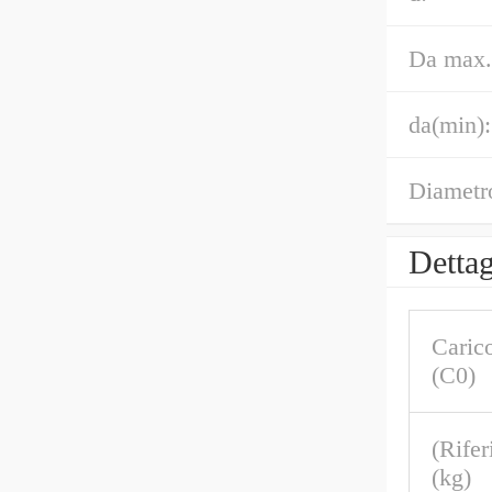
Da max.
da(min):
Diametro
Dettag
Carico
(C0)
(Rife
(kg)