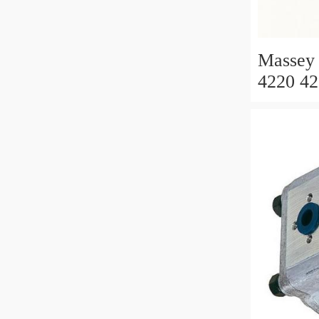
Massey 
4220 42
4240 
IDRAUL
Control