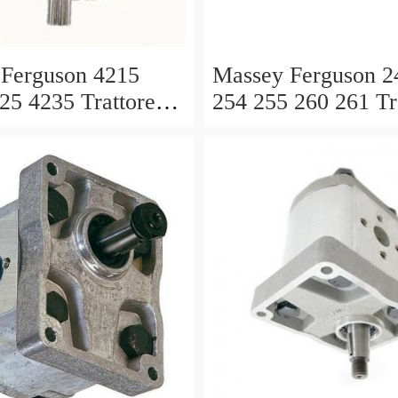
Ferguson 4215
Massey Ferguson 2
25 4235 Trattore
254 255 260 261 Tr
POMPA
MK3 POMPA
ICA Valvola Di
IDRAULICA Valvo
lo
Controllo