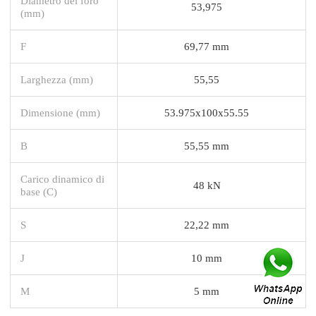
Diametro del foro
53,975
(mm)
F
69,77 mm
Larghezza (mm)
55,55
Dimensione (mm)
53.975x100x55.55
B
55,55 mm
Carico dinamico di
48 kN
base (C)
S
22,22 mm
J
10 mm
M
5 mm