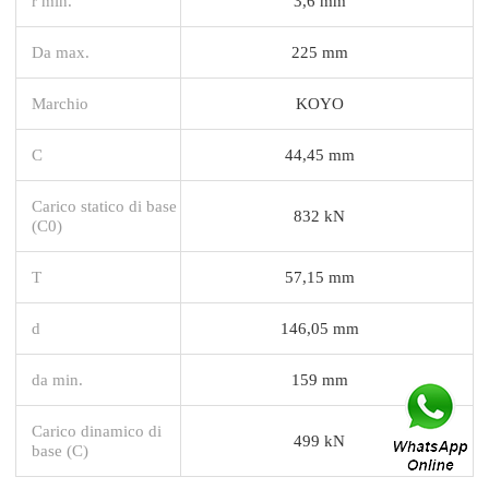
r min.
3,6 mm
Da max.
225 mm
Marchio
KOYO
C
44,45 mm
Carico statico di base
832 kN
(C0)
T
57,15 mm
d
146,05 mm
da min.
159 mm
Carico dinamico di
499 kN
base (C)