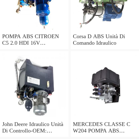
POMPA ABS CITROEN
Corsa D ABS Unità Di
C5 2.0 HDI 16V
Comando Idraulico
0265230495 9662131280
0265951174 2004 - 2016
John Deere Idraulico Unità
MERCEDES CLASSE C
Di Controllo-OEM:
W204 POMPA ABS
AL34595, AL30399,
A2045455432