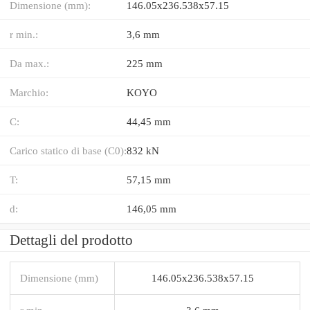
Dimensione (mm):
146.05x236.538x57.15
r min.:
3,6 mm
Da max.:
225 mm
Marchio:
KOYO
C:
44,45 mm
Carico statico di base (C0):
832 kN
T:
57,15 mm
d:
146,05 mm
Dettagli del prodotto
Dimensione (mm)
146.05x236.538x57.15