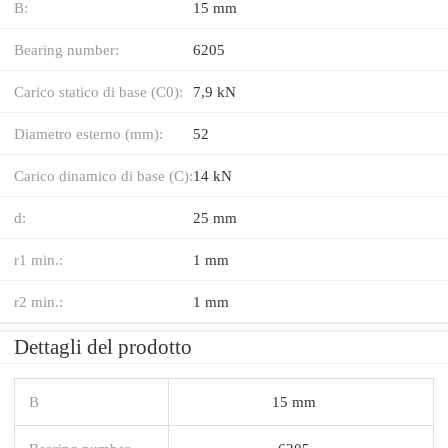
B:
15 mm
Bearing number:
6205
Carico statico di base (C0):
7,9 kN
Diametro esterno (mm):
52
Carico dinamico di base (C):
14 kN
d:
25 mm
r1 min.:
1 mm
r2 min.:
1 mm
Dettagli del prodotto
B
15 mm