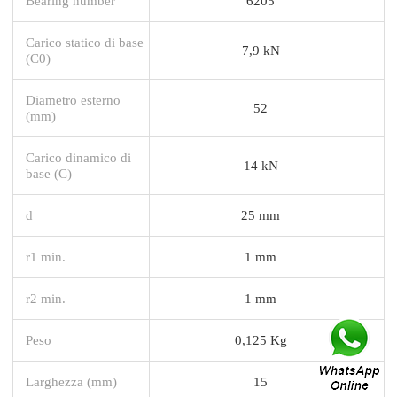
Bearing number
6205
Carico statico di base
7,9 kN
(C0)
Diametro esterno
52
(mm)
Carico dinamico di
14 kN
base (C)
d
25 mm
r1 min.
1 mm
r2 min.
1 mm
Peso
0,125 Kg
Larghezza (mm)
15