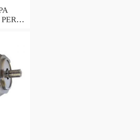
PA
 PER
LBERO
CME