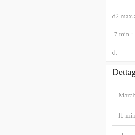
d2 max.
l7 min.:
d:
Dettag
March
l1 min