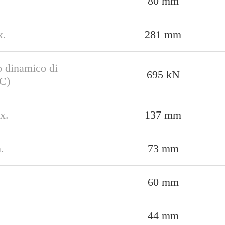
80 mm
x.
281 mm
o dinamico di
695 kN
(C)
x.
137 mm
.
73 mm
60 mm
44 mm