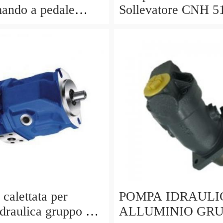
ando a pedale
Sollevatore CNH 5
ne 63,7 Mpa -
per Trattori Laverd
3560AL L517 Seri
calettata per
POMPA IDRAULI
draulica gruppo 2
ALLUMINIO GRU