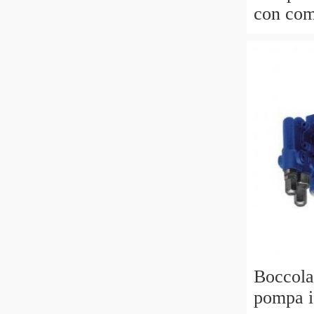
con com
pressio
Boccola 
pompa i