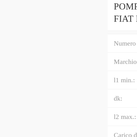
POMP
FIAT
Numero 
Marchio
l1 min.:
dk:
l2 max.:
Carico d