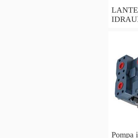
LANTE
IDRAU
ALBER
DA 28,
MOTO
GX690
Pompa i