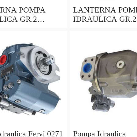
RNA POMPA
LANTERNA POM
LICA GR.2
IDRAULICA GR.2
O CILINDRICO
MOTORI CON A
5mm PER
CONICO 24mm
RE HONDA
LOMBARDINI A
draulica Fervi 0271
Pompa Idraulica