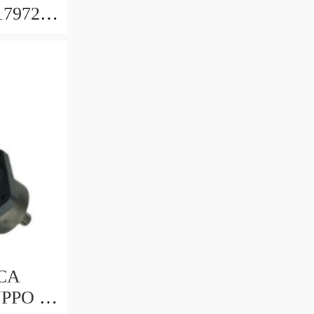
179729
a
eTN
CA
PPO 2