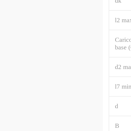
dk
l2 ma
Caric
base 
d2 ma
l7 min
d
B