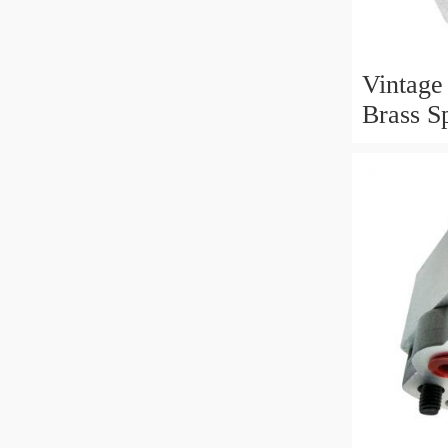
Vintage
Brass S
Steamp