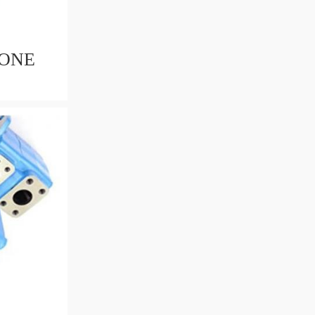
IONE
on
TRI e
DSG