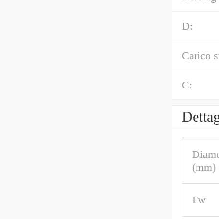
D:
Carico s
C:
Dettag
Diame
(mm)
Fw