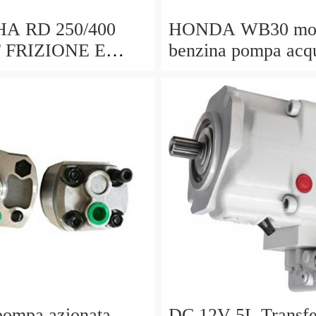
A RD 250/400
HONDA WB30 mot
F FRIZIONE E
benzina pompa acq
DELL'OLIO copre
sensore di bassa del
pompa azionata
DC 12V 5L Transf