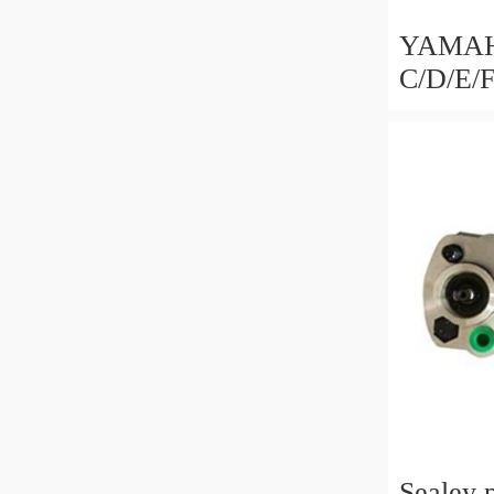
YAMAH
C/D/E/
POMPA 
Sealey 