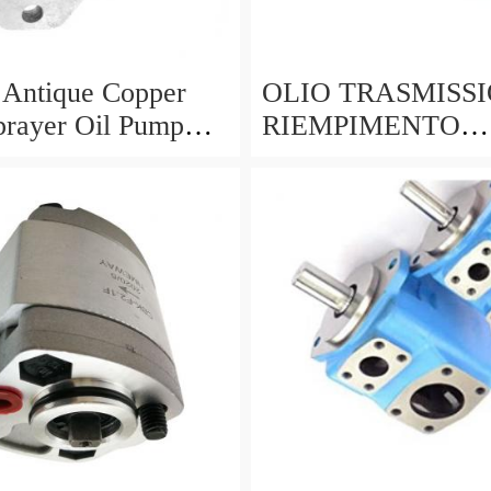
 Antique Copper
OLIO TRASMISS
prayer Oil Pump
RIEMPIMENTO
unk Upcycle
UTENSILE Filler c
pompa a mano 7 LI
15 ADATTATORI 