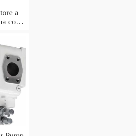
ore a
ua con
l'olio
er Pump