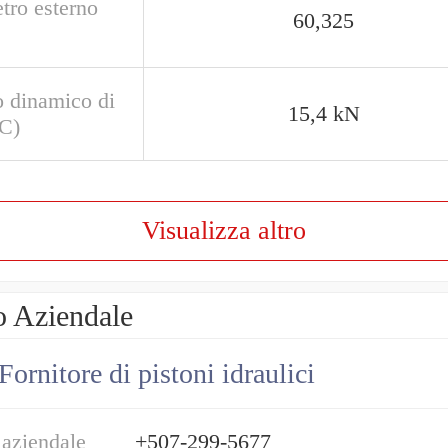
tro esterno
60,325
o dinamico di
15,4 kN
(C)
Visualizza altro
o Aziendale
Fornitore di pistoni idraulici
 aziendale
+507-299-5677