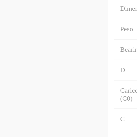
Dimen
Peso
Beari
D
Carico
(C0)
C