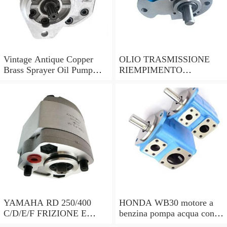
Vintage Antique Copper
OLIO TRASMISSIONE
Brass Sprayer Oil Pump
RIEMPIMENTO
Steampunk Upcycle
UTENSILE Filler con
pompa a mano 7 LITRI e
15 ADATTATORI DSG
YAMAHA RD 250/400
HONDA WB30 motore a
C/D/E/F FRIZIONE E
benzina pompa acqua con
POMPA DELL'OLIO copre
sensore di bassa dell'olio