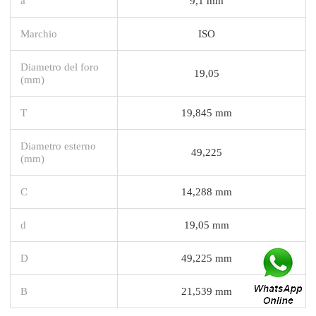
a
9,1 mm
Marchio
ISO
Diametro del foro
19,05
(mm)
T
19,845 mm
Diametro esterno
49,225
(mm)
C
14,288 mm
d
19,05 mm
D
49,225 mm
B
21,539 mm