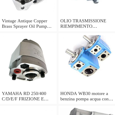
Vintage Antique Copper
OLIO TRASMISSIONE
Brass Sprayer Oil Pump
RIEMPIMENTO
Steampunk Upcycle
UTENSILE Filler con
pompa a mano 7 LITRI e
15 ADATTATORI DSG
YAMAHA RD 250/400
HONDA WB30 motore a
C/D/E/F FRIZIONE E
benzina pompa acqua con
POMPA DELL'OLIO copre
sensore di bassa dell'olio