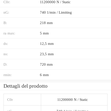
C0r:
11200000 N / Static
nG:
740 1/min / Limiting
B:
218 mm
ra max:
5 mm
ds:
12,5 mm
ns:
23,5 mm
D:
720 mm
rmin:
6 mm
Dettagli del prodotto
C0r
11200000 N / Static