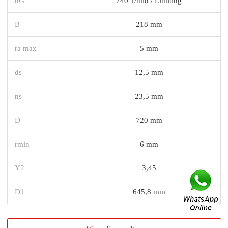
nG
740 1/min / Limiting
B
218 mm
ra max
5 mm
ds
12,5 mm
ns
23,5 mm
D
720 mm
rmin
6 mm
Y2
3,45
D1
645,8 mm