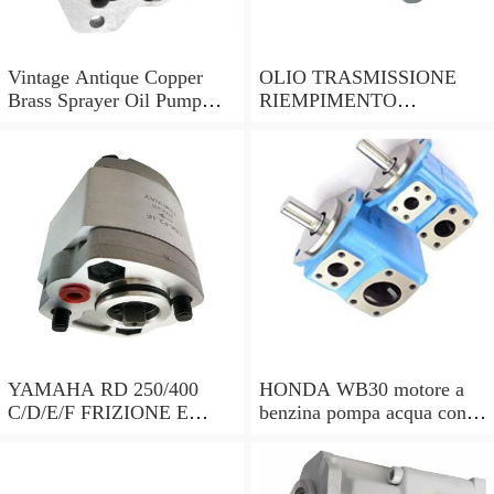
Vintage Antique Copper
OLIO TRASMISSIONE
Brass Sprayer Oil Pump
RIEMPIMENTO
Steampunk Upcycle
UTENSILE Filler con
pompa a mano 7 LITRI e
15 ADATTATORI DSG
YAMAHA RD 250/400
HONDA WB30 motore a
C/D/E/F FRIZIONE E
benzina pompa acqua con
POMPA DELL'OLIO copre
sensore di bassa dell'olio