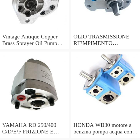
Vintage Antique Copper
OLIO TRASMISSIONE
Brass Sprayer Oil Pump
RIEMPIMENTO
Steampunk Upcycle
UTENSILE Filler con
pompa a mano 7 LITRI e
15 ADATTATORI DSG
YAMAHA RD 250/400
HONDA WB30 motore a
C/D/E/F FRIZIONE E
benzina pompa acqua con
POMPA DELL'OLIO copre
sensore di bassa dell'olio