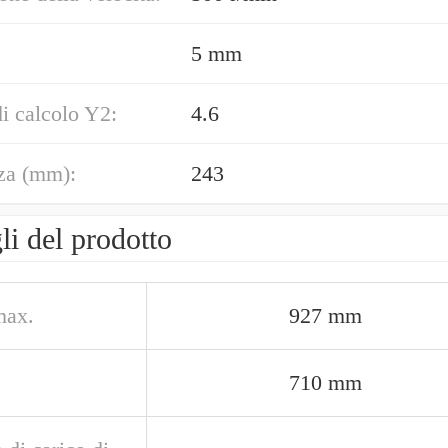
5 mm
di calcolo Y2:
4.6
za (mm):
243
li del prodotto
max.
927 mm
710 mm