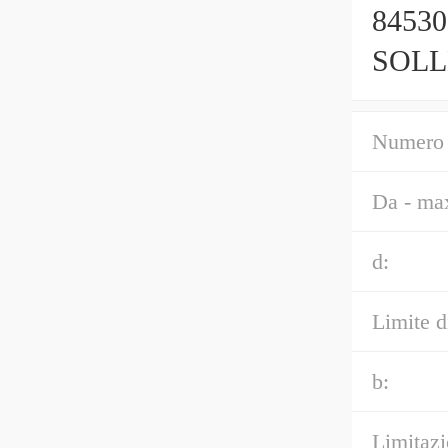
8453
SOLL
Holla
Numero 
Da - max
d:
Limite di
b:
Limitazi