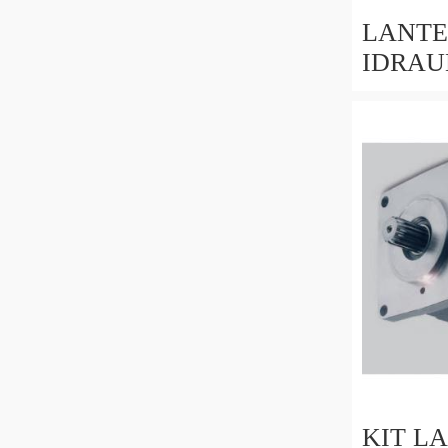
LANTE
IDRAU
ALBER
DA 25
HONDA
KIT L