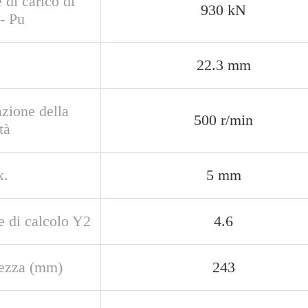
 di carico di
930 kN
 - Pu
22.3 mm
zione della
500 r/min
tà
x.
5 mm
e di calcolo Y2
4.6
ezza (mm)
243