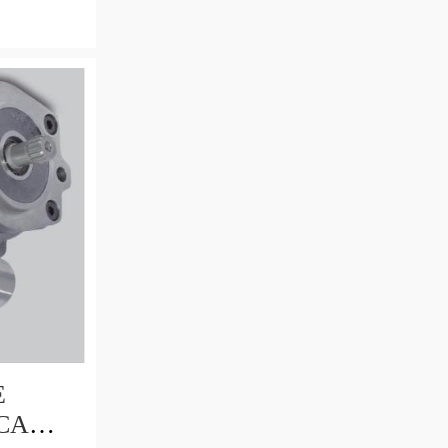
0,8CC
PPO 0,5
E
CA