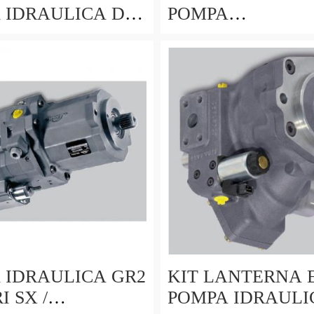
 IDRAULICA DA
POMPA
PER MOTORI
OLEODINAMICA 
 GX200 E CLONI
oleodinamica GRU
Pumps
 IDRAULICA GR2
KIT LANTERNA 
I SX /
POMPA IDRAULI