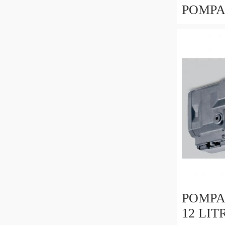
POMPA
5,8cc 
HONDA
POMPA
12 LITR