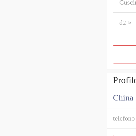
Cusci
d2 ≈
Profil
China 
telefono