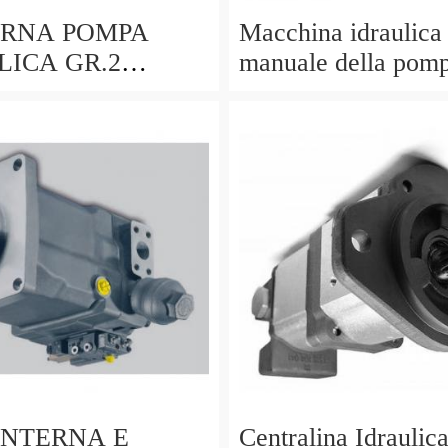
RNA POMPA
Macchina idraulica
LICA GR.2
manuale della pomp
O CILINDRICO
prova del tester del
mm PER MOTORI
pressione D3B5
 ecc
ANTERNA E
Centralina Idraulic