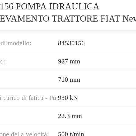
0156 POMPA IDRAULICA
EVAMENTO TRATTORE FIAT Ne
nd CNH Official
di modello:
84530156
.:
927 mm
710 mm
 carico di fatica - Pu:
930 kN
22.3 mm
one della velocità:
500 r/min