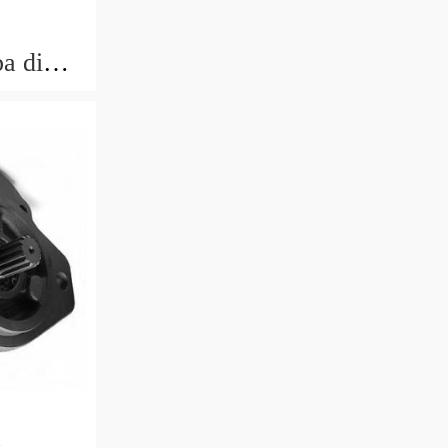
a di
la
a