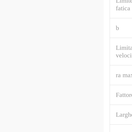
Limite
fatica
b
Limita
veloci
ra ma
Fattor
Largh