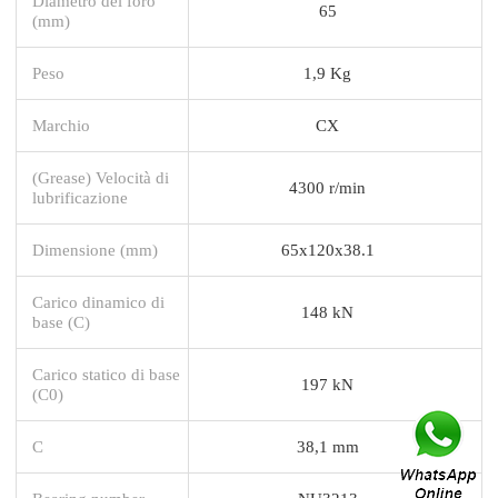
Diametro del foro
65
(mm)
Peso
1,9 Kg
Marchio
CX
(Grease) Velocità di
4300 r/min
lubrificazione
Dimensione (mm)
65x120x38.1
Carico dinamico di
148 kN
base (C)
Carico statico di base
197 kN
(C0)
C
38,1 mm