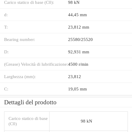
Carico statico di base (C0):
98 kN
d:
44,45 mm
T:
23,812 mm
Bearing number:
25580/25520
D:
92,931 mm
(Grease) Velocità di lubrificazione:
4500 r/min
Larghezza (mm):
23,812
C:
19,05 mm
Dettagli del prodotto
Carico statico di base
98 kN
(C0)