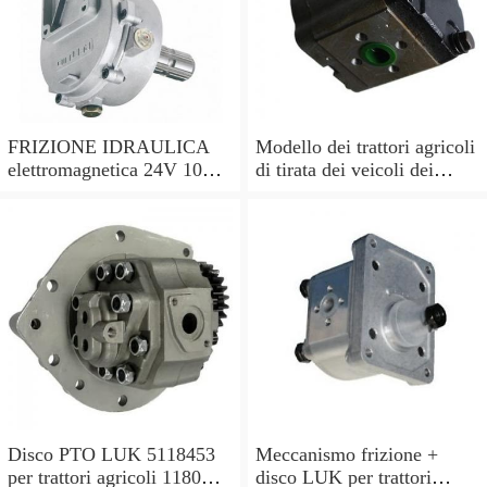
FRIZIONE IDRAULICA
Modello dei trattori agricoli
elettromagnetica 24V 10
di tirata dei veicoli dei
kgm/daNm per il Gruppo
bambini per il
europeo 3 POMPA 29-30
Disco PTO LUK 5118453
Meccanismo frizione +
per trattori agricoli 1180
disco LUK per trattori