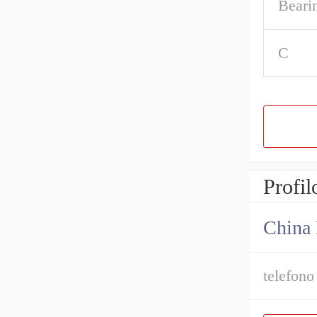
Beari
C
Profil
China 
telefono