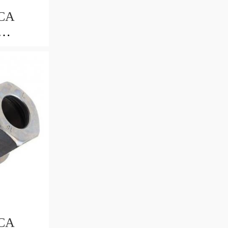
CA
DX
CA