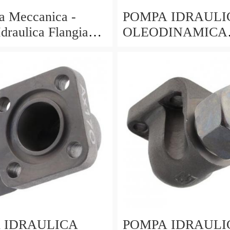
a Meccanica -
POMPA IDRAULI
draulica Flangia
OLEODINAMICA
(Parker Spline
GRUPPO 2 FLANGE IN
GHISA 19 LITRI 
TRATTORI FIAT
 IDRAULICA
POMPA IDRAULI