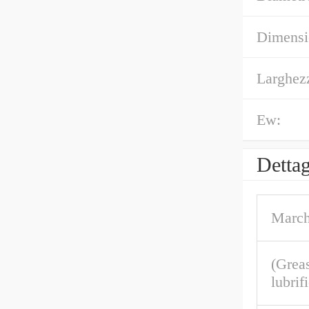
Dimensi
Larghez
Ew:
Dettag
March
(Greas
lubrif