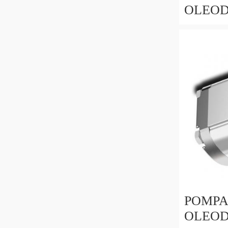
OLEOD
GRUPPO 2 FLA
GHISA 
TRATT
POMPA
OLEOD