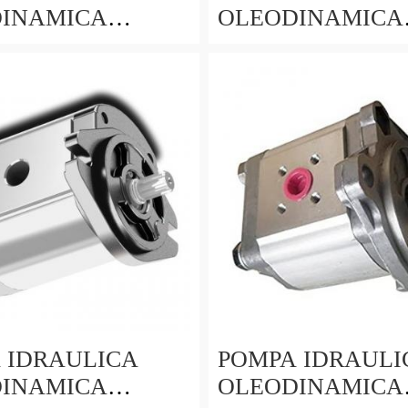
INAMICA
OLEODINAMICA
NGE IN
GRUPPO 2 FLANGE IN
16 LITRI DX
GHISA 16 LITRI 
ORI FIAT
TRATTORI FIAT
 IDRAULICA
POMPA IDRAULI
INAMICA
OLEODINAMICA