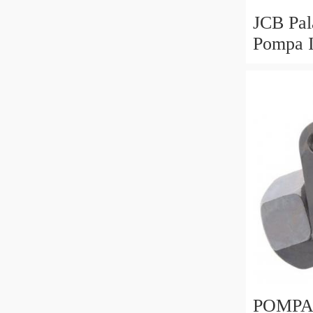
JCB Pal
Pompa I
Piastra 
Modelli
POMPA