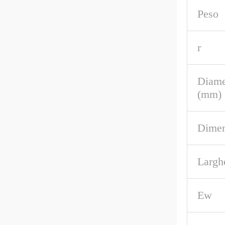
Peso
r
Diame
(mm)
Dimen
Largh
Ew