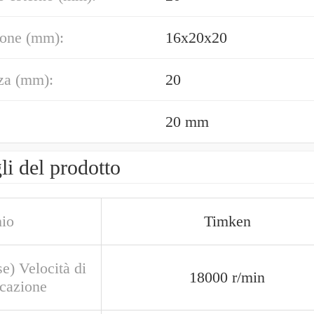
one (mm):
16x20x20
za (mm):
20
20 mm
li del prodotto
io
Timken
e) Velocità di
18000 r/min
icazione