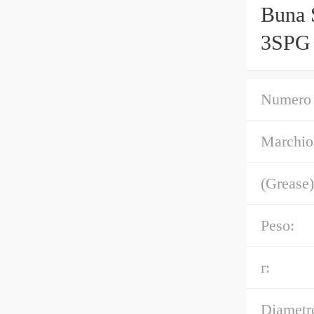
Buna S
3SPG
Ingra
Numero 
Marchio
(Grease)
Peso:
r:
Diametr