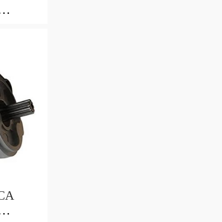
SX
CA