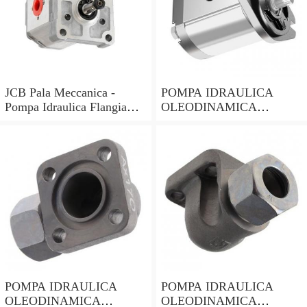
JCB Pala Meccanica -
POMPA IDRAULICA
Pompa Idraulica Flangia
OLEODINAMICA
Piastra (Parker Spline
GRUPPO 2 FLANGE IN
Modelli
GHISA 19 LITRI DX
TRATTORI FIAT
POMPA IDRAULICA
POMPA IDRAULICA
OLEODINAMICA
OLEODINAMICA