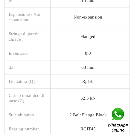
N
14 mm
Espansione / Non
Non-expansion
espansione
Stringa di parole
Flanged
chiave
Inventario
0.0
d3
63 mm
Filettatura (Q)
Rp1/8
Carico dinamico di
32,5 kN
base (C)
Stile abitativo
2 Bolt Flange Block
Bearing number
RCJT45