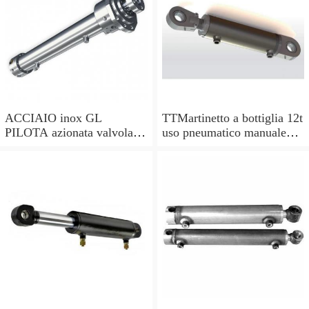
ACCIAIO inox GL
TTMartinetto a bottiglia 12t
PILOTA azionata valvola di
uso pneumatico manuale
ritegno, a doppio effetto,
pistone cric idraulico
pilota PISTONE