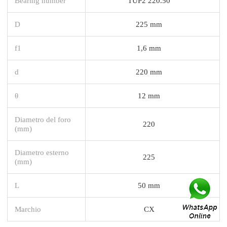
Bearing number
TUP2 220.50
D
225 mm
f1
1,6 mm
d
220 mm
θ
12 mm
Diametro del foro
220
(mm)
Diametro esterno
225
(mm)
L
50 mm
Marchio
CX