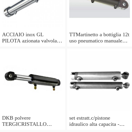
ACCIAIO inox GL
TTMartinetto a bottiglia 12t
PILOTA azionata valvola di
uso pneumatico manuale
ritegno, a doppio effetto,
pistone cric idraulico
pilota PISTONE
DKB polvere
set estratt.c/pistone
TERGICRISTALLO
idraulico alta capacita -
GUARNIZIONI () per
codice bgs7721-x BGS