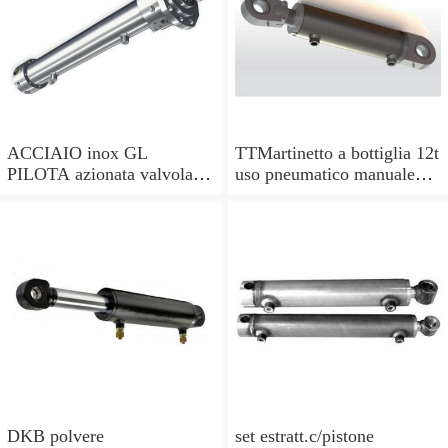
ACCIAIO inox GL
TTMartinetto a bottiglia 12t
PILOTA azionata valvola di
uso pneumatico manuale
ritegno, a doppio effetto,
pistone cric idraulico
pilota PISTONE
DKB polvere
set estratt.c/pistone