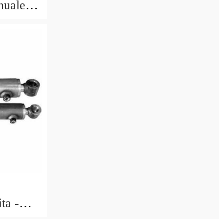
nuale
co
ta -
BGS