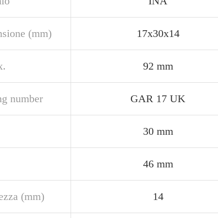
io
INA
sione (mm)
17x30x14
x.
92 mm
ng number
GAR 17 UK
30 mm
46 mm
ezza (mm)
14