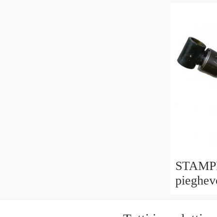
PISTON
cilindro
STAMPE
pieghev
pistone