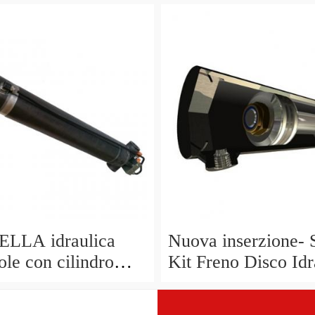
E IDRAULICO//
officina
-scegli la tua taglia
LLA idraulica
Nuova inserzione-
ole con cilindro
Kit Freno Disco Idr
 - 80mm
Anteriore 4 Pistoni
M6100 Deore + B