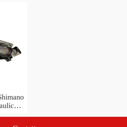
 Shimano
aulico
 BL-
R-M612