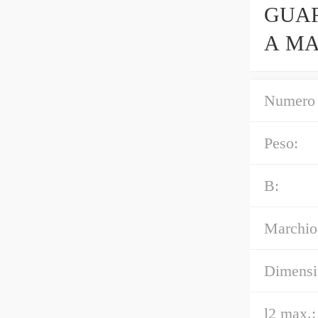
GUAR
A MA
FON
Numero 
Peso:
B:
Marchio
Dimensi
l2 max.: