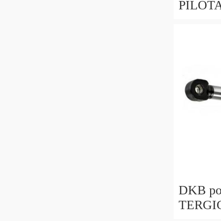
PILOTA 
di riteg
pilota
DKB po
TERGI
GUARNI