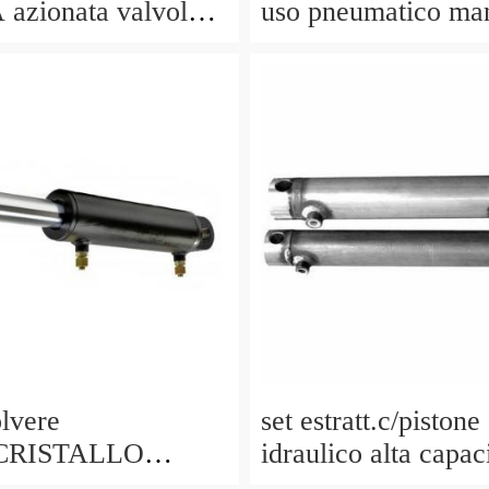
azionata valvola
uso pneumatico ma
no, a doppio effetto,
pistone cric idrauli
 PISTONE
lvere
set estratt.c/pistone
CRISTALLO
idraulico alta capaci
ZIONI () per
codice bgs7721-x 