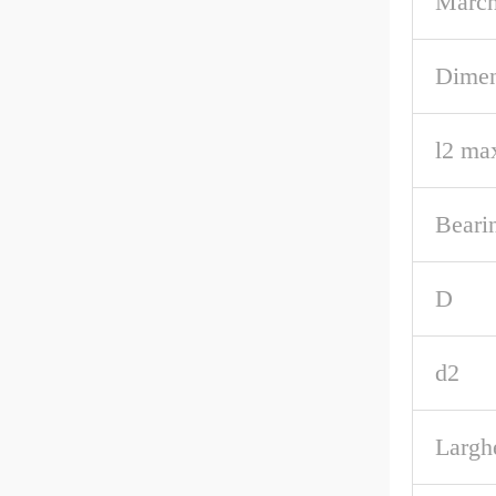
March
Dimen
l2 ma
Beari
D
d2
Largh