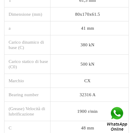
T
61,5 mm
Dimensione (mm)
80x170x61.5
a
41 mm
Carico dinamico di
380 kN
base (C)
Carico statico di base
500 kN
(C0)
Marchio
CX
Bearing number
32316 A
(Grease) Velocità di
1900 r/min
lubrificazione
C
48 mm