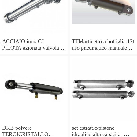
ACCIAIO inox GL
TTMartinetto a bottiglia 12t
PILOTA azionata valvola di
uso pneumatico manuale
ritegno, a doppio effetto,
pistone cric idraulico
pilota PISTONE
DKB polvere
set estratt.c/pistone
TERGICRISTALLO
idraulico alta capacita -