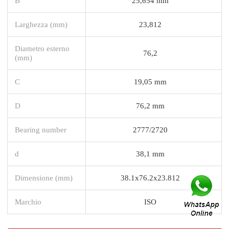
B
25,654 mm
Larghezza (mm)
23,812
Diametro esterno
76,2
(mm)
C
19,05 mm
D
76,2 mm
Bearing number
2777/2720
d
38,1 mm
Dimensione (mm)
38.1x76.2x23.812
Marchio
ISO