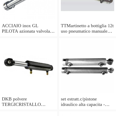
ACCIAIO inox GL
TTMartinetto a bottiglia 12t
PILOTA azionata valvola di
uso pneumatico manuale
ritegno, a doppio effetto,
pistone cric idraulico
pilota PISTONE
DKB polvere
set estratt.c/pistone
TERGICRISTALLO
idraulico alta capacita -
GUARNIZIONI () per
codice bgs7721-x BGS
PISTONE IDRAULICO//
officina