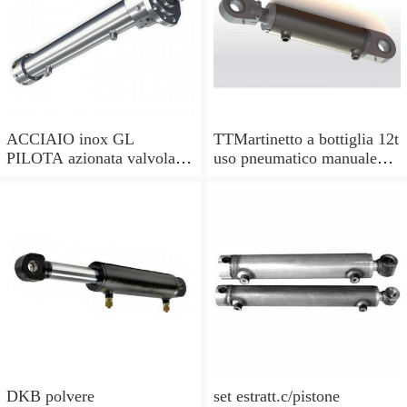
ACCIAIO inox GL
TTMartinetto a bottiglia 12t
PILOTA azionata valvola di
uso pneumatico manuale
ritegno, a doppio effetto,
pistone cric idraulico
pilota PISTONE
DKB polvere
set estratt.c/pistone