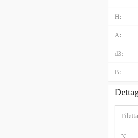
H:
A:
d3:
B:
Dettag
Filett
N