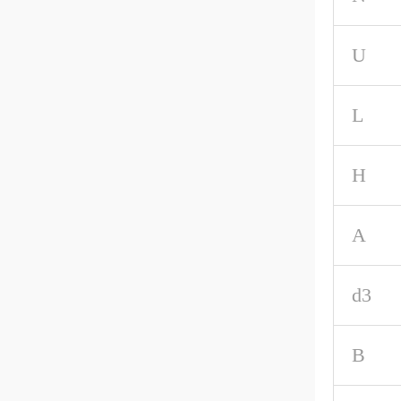
U
L
H
A
d3
B