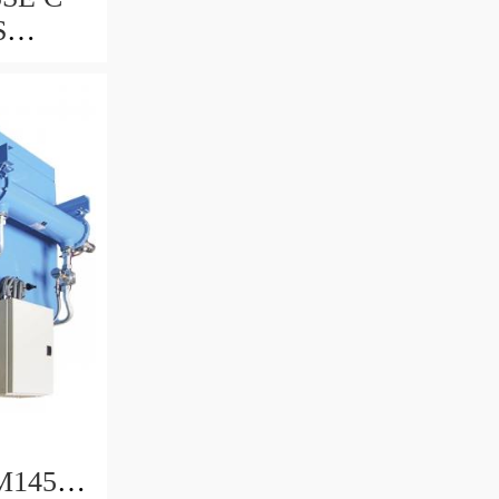
S
212-
M145