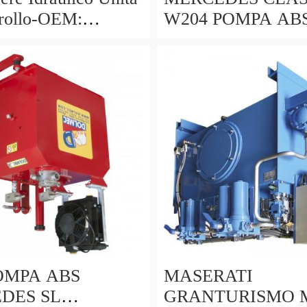
rollo-OEM:
W204 POMPA AB
5, AL30399,
A2045455432
7, AT29022
A2044313912 10.0
0321.4 DE ESP
POMPA ABS
MASERATI
DES SL
GRANTURISMO 