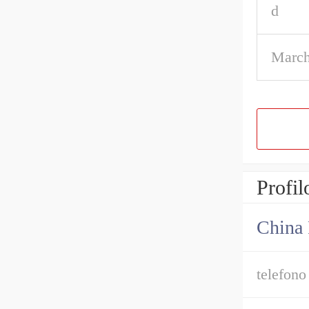
d
March
Profil
China 
telefono