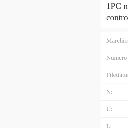
1PC n
contro
Marchio
Numero 
Filettatu
N:
U:
L: