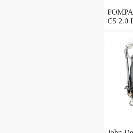
POMPA
C5 2.0
026523
0265951
John De