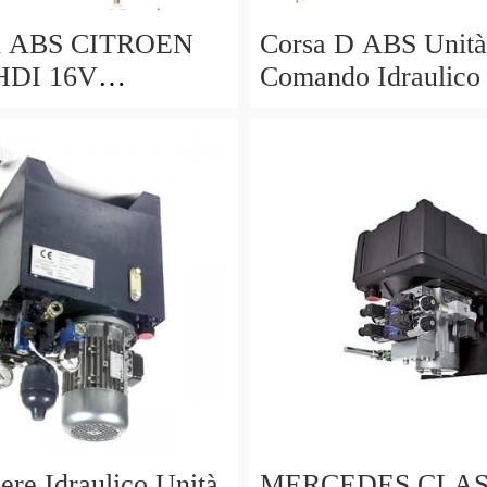
 ABS CITROEN
Corsa D ABS Unità
 HDI 16V
Comando Idraulico
0495 9662131280
174 2004 - 2016
ere Idraulico Unità
MERCEDES CLAS