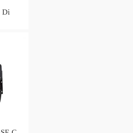
 Di
SE C