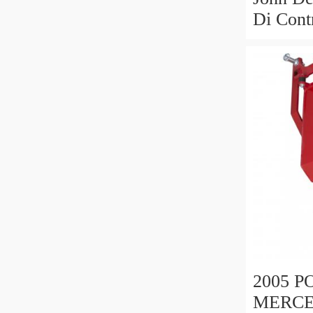
Di Cont
AL3459
AL2698
2005 
MERCE