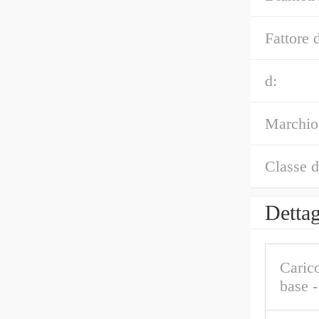
Fattore d
d:
Marchio
Classe d
Dettag
Caric
base 