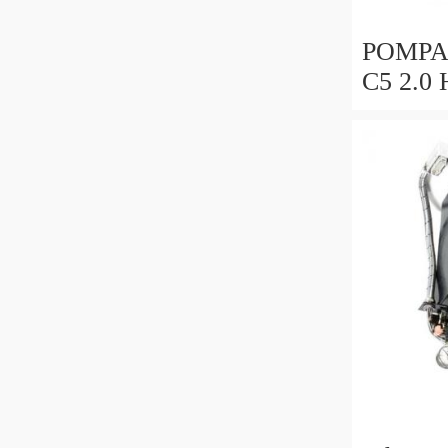
POMPA
C5 2.0
026523
0265951