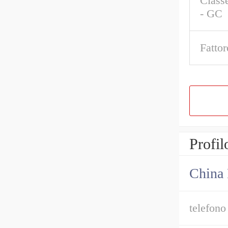
Classe
- GC
Fattor
Profil
China 
telefono