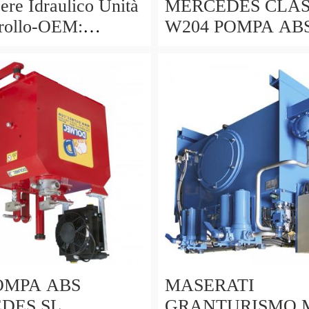
ere Idraulico Unità
MERCEDES CLAS
rollo-OEM:
W204 POMPA AB
5, AL30399,
A2045455432
7, AT29022
A2044313912 10.0
0321.4 DE ESP
POMPA ABS
MASERATI
DES SL
GRANTURISMO 