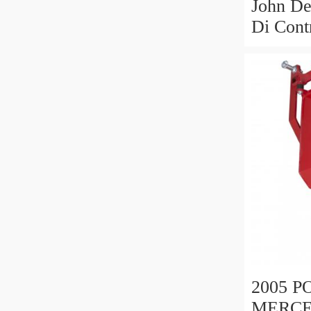
John De
Di Cont
AL3459
AL2698
2005 
MERCE