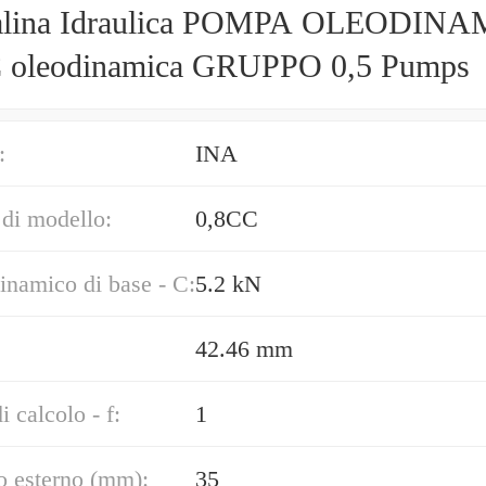
alina Idraulica POMPA OLEODIN
0,8CC oleodinamica GRUPPO 0,5 Pumps
:
INA
di modello:
0,8CC
inamico di base - C:
5.2 kN
42.46 mm
i calcolo - f:
1
o esterno (mm):
35