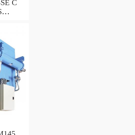
SE C
S
212-
M145