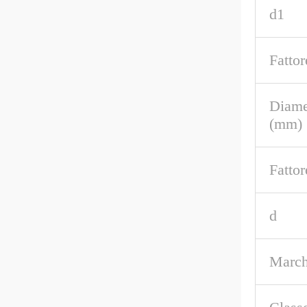
d1
Fattor
Diame
(mm)
Fattor
d
March