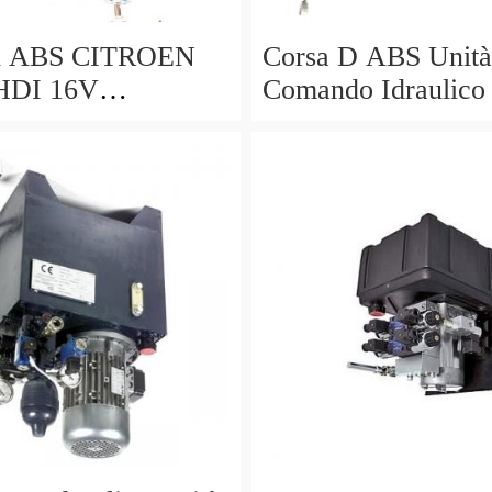
 ABS CITROEN
Corsa D ABS Unità
 HDI 16V
Comando Idraulico
0495 9662131280
174 2004 - 2016