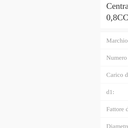
Centr
Marchio
Numero 
Carico d
d1:
Fattore d
Diametr