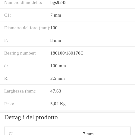
Numero di modello:
bgs9245
C1:
7 mm
Diametro del foro (mm):
100
F:
8 mm
Bearing number:
180100/180170C
d:
100 mm
R:
2,5 mm
Larghezza (mm):
47,63
Peso:
5,02 Kg
Dettagli del prodotto
C1
7 mm