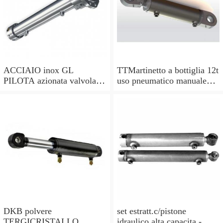
ACCIAIO inox GL
TTMartinetto a bottiglia 12t
PILOTA azionata valvola di
uso pneumatico manuale
ritegno, a doppio effetto,
pistone cric idraulico
pilota PISTONE
DKB polvere
set estratt.c/pistone
TERGICRISTALLO
idraulico alta capacita -